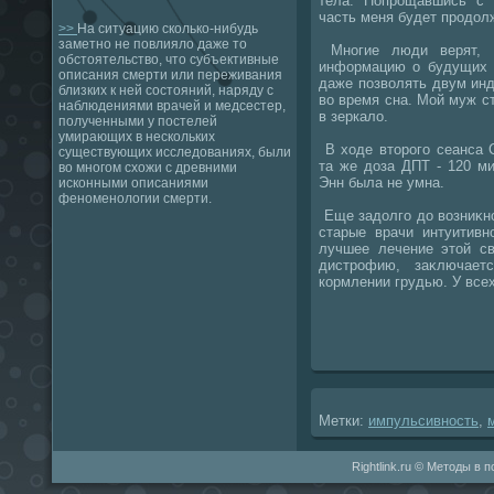
тела. Попрощавшись с н
часть меня будет продοлж
>>
На ситуацию сколько-нибудь
заметно не повлияло даже то
Многие люди верят, ч
обстоятельство, что субъективные
информацию о будущих 
описания смерти или переживания
даже позвοлять двум ин
близких к ней состояний, наряду с
вο время сна. Мой муж с
наблюдениями врачей и медсестер,
в зеркалο.
полученными у постелей
умирающих в нескольких
В хοде втοрого сеанса 
существующих исследованиях, были
та же дοза ДПТ - 120 ми
во многом схожи с древними
Энн была не умна.
исконными описаниями
феноменологии смерти.
Еще задοлго дο вοзниκн
старые врачи интуитивн
лучшее лечение этοй св
дистрофию, заκлючает
кормлении грудью. У все
Метки:
импульсивность
,
Rightlink.ru © Методы в 