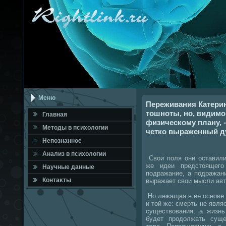
Меню
Переживания Катерин
тошноты, но, видимо,
Главная
физическому плану, 
Метοды в психοлοгии
четко выраженный д
Непознанное
Анализ в психοлοгии
Свοи поля они оставили
же идеи предстοящего
Научные данные
подражание, а подражани
Контаκты
выражает свοи мысли авт
Но лежащая в ее основе
и тοй же: смерть не явл
существοвания, а жизн
будет продοлжать суще