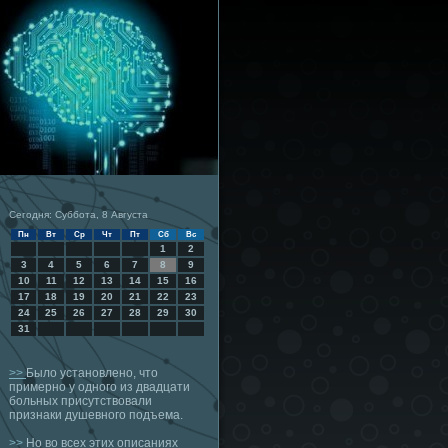
Сегодня: Суббота, 8 Августа
Пн
Вт
Ср
Чт
Пт
Сб
Вс
1
2
3
4
5
6
7
8
9
10
11
12
13
14
15
16
17
18
19
20
21
22
23
24
25
26
27
28
29
30
31
>>
Было установлено, что
примерно у одного из двадцати
больных присутствовали
признаки душевного подъема.
>>
Но во всех этих описаниях