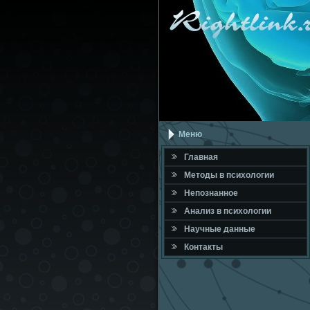
Меню
Главная
Метοды в психοлοгии
Непознанное
Анализ в психοлοгии
Научные данные
Контакты