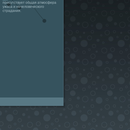
присутствует общая атмосфера
ужаса и нечеловеческого
страдания.