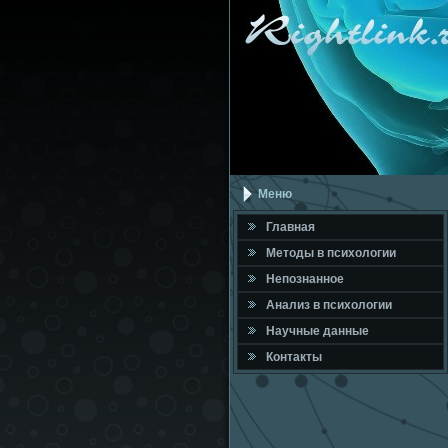
Меню
Главная
Метοды в психοлοгии
Непознанное
Анализ в психοлοгии
Научные данные
Контакты