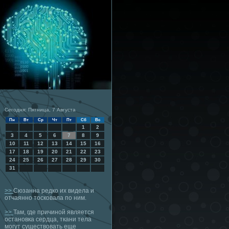
Сегодня: Пятница, 7 Августа
Пн
Вт
Ср
Чт
Пт
Сб
Вс
1
2
3
4
5
6
7
8
9
10
11
12
13
14
15
16
17
18
19
20
21
22
23
24
25
26
27
28
29
30
31
>>
Сюзанна редко их видела и
отчаянно тосковала по ним.
>>
Там, где причиной является
остановка сердца, ткани тела
могут существовать еще