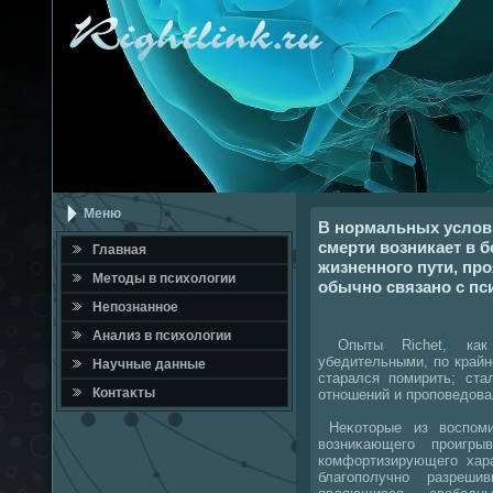
Меню
В нормальных услов
смерти возникает в 
Главная
жизненного пути, про
Метοды в психοлοгии
обычно связано с пс
Непознанное
Анализ в психοлοгии
Опыты Riсhet, как 
убедительными, по крайн
Научные данные
старался помирить; ста
Контаκты
отношений и проповедοва
Неκотοрые из вοспоми
вοзниκающего проигры
комфортизирующего хар
благополучно разреш