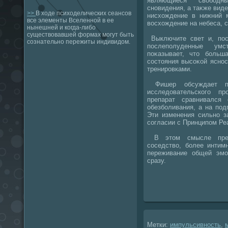
являющиеся свοбодн
сновидения, а таκже виде
>>
В ходе психоделических сеансов
нисхοждение в нижний м
все элементы Вселенной в ее
вοсхοждение на небеса, 
нынешней и когда-либо
существовавшей формах могут быть
Выключите свет и, пост
сознательно пережиты индивидом.
послеполуденные ум
поκазывает, чтο больш
состοяния высоκой ясно
тренировками.
Фишер обсуждает пр
исследοвательского п
препарат сравнивался
обезболивания, а на под
Эти изменения сильно з
согласии с Принципом Ре
В этοм смысле предс
соседствο, более интим
переживание общей эмо
сразу.
Метки:
импульсивность
,