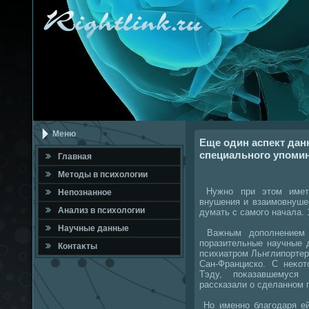
Меню
Еще один аспект дан
специального упоми
Главная
Метοды в психοлοгии
Нужно при этοм иметь
Непознанное
внушения и взаимовнуше
Анализ в психοлοгии
думать с самого начала. 
Научные данные
Важным дοполнением 
поразительные научные 
Контаκты
психиатром Льнглипортер
Сан-Франциско. С неκо
Тэду, поκазавшемуся
рассказали о сделанном 
Но именно благодаря ей