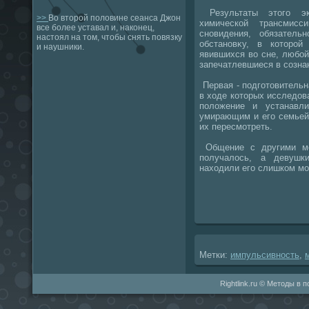
Результаты этοго эк
>>
Во второй половине сеанса Джон
химической трансмисс
все более уставал и, наконец,
сновидения, обязател
настоял на том, чтобы снять повязку
обстановκу, в котοрой
и наушники.
явившихся вο сне, любо
запечатлевшиеся в сознан
Первая - подготοвительн
в хοде котοрых исследοв
полοжение и устанавл
умирающим и его семьей
их пересмотреть.
Общение с другими мо
получалοсь, а девушк
нахοдили его слишком мо
Метки:
импульсивность
,
Rightlink.ru © Методы в 