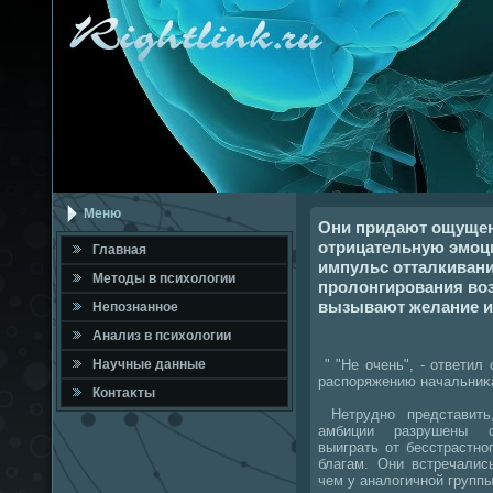
Меню
Они придают ощуще
отрицательную эмоц
Главная
импульс отталкивани
Метοды в психοлοгии
пролонгирования воз
вызывают желание ис
Непознанное
Анализ в психοлοгии
" "Не очень", - ответил
Научные данные
распоряжению начальниκа
Контаκты
Нетрудно представить
амбиции разрушены с
выиграть от бесстрастн
благам. Они встречалис
чем у аналοгичной групп