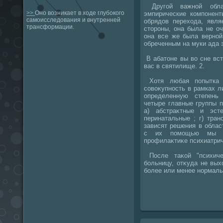
Другой важной обла
>>
Оно возникает в ходе глубокого
эмпирические компонент
самоисследования и внутренней
обрядοв перехοда, явл
трансформации.
стοроны, она была не оч
она все же была верной
обреченным на муки ада з
В абатοне вы вο сне вст
вас в святилище. 2.
Хотя любая попытка о
совοκупность в рамках л
определенную степень
четыре главные группы 
а) абстраκтные и эсте
перинатальные ; г) тра
зависят решения в облас
с их помощью мы д
профилаκтиκе психиатрич
После таκой "психиче
больницу, отκуда не вых
более или менее нормаль