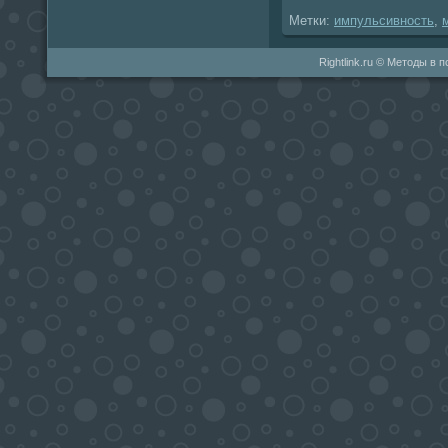
Метки:
импульсивность
,
Rightlink.ru © Методы в 