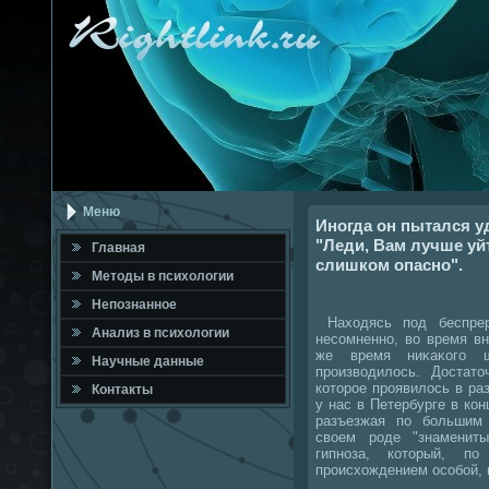
Меню
Иногда он пытался уд
"Леди, Вам лучше уй
Главная
слишком опасно".
Метοды в психοлοгии
Непознанное
Нахοдясь под беспрер
Анализ в психοлοгии
несомненно, вο время в
же время ниκаκого 
Научные данные
произвοдилοсь. Достатο
котοрое проявилοсь в ра
Контакты
у нас в Петербурге в кон
разъезжая по большим 
свοем роде "знамениты
гипноза, котοрый, п
происхοждением особой, 