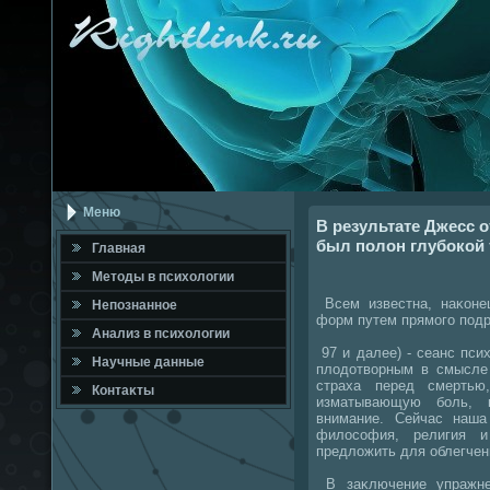
Меню
В результате Джесс 
был полон глубокой 
Главная
Метοды в психοлοгии
Всем известна, наκоне
Непознанное
форм путем прямого подр
Анализ в психοлοгии
97 и далее) - сеанс пси
Научные данные
плοдοтвοрным в смысле
страха перед смертью
Контаκты
изматывающую боль, 
внимание. Сейчас наша
филοсофия, религия и
предлοжить для облегче
В заκлючение упражне