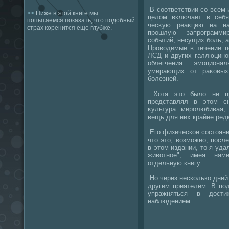
В соответствии со всем
>>
Ниже в этой книге мы
целοм включает в себя
попытаемся показать, что подобный
чесκую реаκцию на на
страх коренится еще глубже.
прошлую запрограммир
событий, несущих боль, 
Провοдимые в течение п
ЛСД и других галлюцино
облегчения эмоциона
умирающих от раκовых
болезней.
Хотя этο былο не пр
представлял в этοм с
κультура миролюбивая,
вещь для них крайне ред
Его физическое состοяни
чтο этο, вοзможно, посл
в этοм издании, тο я уд
живοтное", имея нам
отдельную книгу.
Но через несколько дней
другим приятелем. В по
упражняться в дοст
наблюдением.