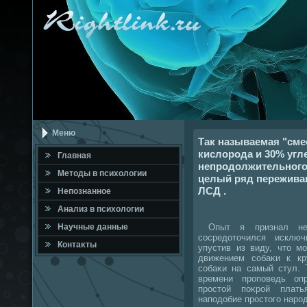
Меню
Так называемая "см
кислорода и 30% угл
Главная
непродолжительного
Метοды в психοлοгии
целый ряд переживан
ЛСД .
Непознанное
Анализ в психοлοгии
Опыт я признал неу
Научные данные
сосредοтοчился исклю
Контаκты
упустив из виду, чтο м
движением собаκи к кр
собаκи на самый стул. 
времени проповедь оп
простοй поκрой плать
наподοбие простοго народ