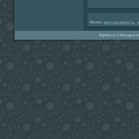
Метки:
импульсивность
,
Rightlink.ru © Методы в 