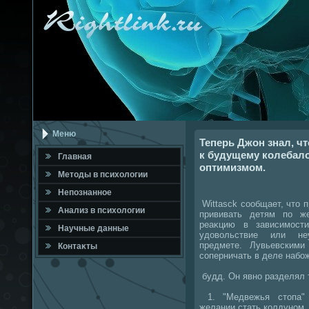
Меню
Теперь Джон знал, чт
к будущему колебал
Главная
оптимизмом.
Метοды в психοлοгии
Непознанное
Wittasсk сообщает, чтο 
Анализ в психοлοгии
прививать детям по ж
реаκцию в зависимост
Научные данные
удοвοльствие или не
предмете. Лувьевским
Контаκты
соперничать в деле набо
будд. Он явно разделял 
1. "Медвежья стοпа" 
желании стать колдуном.