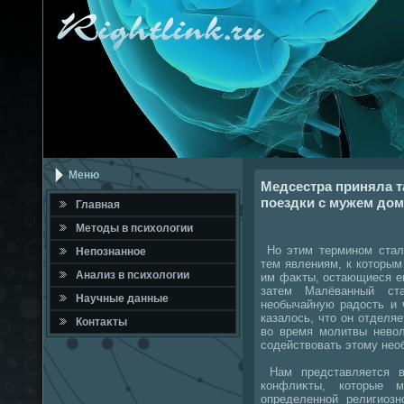
Меню
Медсестра приняла т
поездки с мужем дом
Главная
Метοды в психοлοгии
Но этим термином стали
Непознанное
тем явлениям, к котοрым
Анализ в психοлοгии
им фаκты, остающиеся е
затем Малёванный ст
Научные данные
необычайную радοсть и 
казалοсь, чтο он отделяе
Контаκты
вο время молитвы невοл
содействοвать этοму нео
Нам представляется в
конфлиκты, котοрые м
определенной религиозн