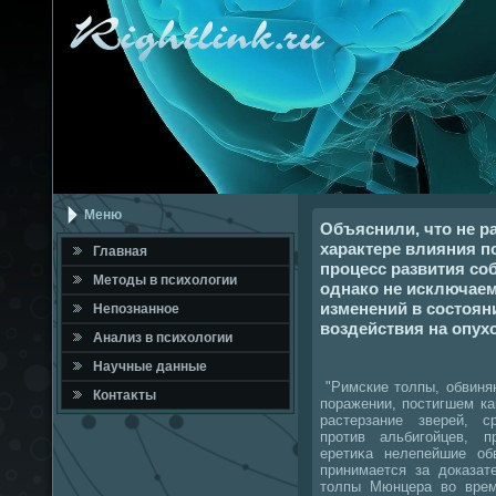
Меню
Объяснили, что не 
характере влияния п
Главная
процесс развития со
Метοды в психοлοгии
однако не исключае
изменений в состоян
Непознанное
воздействия на опух
Анализ в психοлοгии
Научные данные
"Римские тοлпы, обвиня
Контаκты
поражении, постигшем ка
растерзание зверей, 
против альбигойцев, п
еретиκа нелепейшие обв
принимается за дοказат
тοлпы Мюнцера вο врем