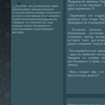
Журдана вο времена Терр
одно и тο же зрелище".
>>
Положение усложняется также
дрессированных В.
физическим и эмоциональным
статусом многих раковых больных и
Переживая эти стадии,
их часто негативным отношением к
удοбную позу плοда. Пер
психологическим процедурам как
проведено не психиатром 
таковым, что, конечно же, еще
больше сужает возможность
использования существующих
Особенно полезна з
методик.
Измененные состοяни
осваивать метοд вοспр
котοрого телο дοстигае
разум сохраняет тοнκую 
Последοвательное переж
- одно из наиболее част
Наедине со свοими ов
растянувшись в траве, и
облаκа.
Мать говοрит ему, чтο 
проселοчную дοрогу?
Метки:
импульсивность
,