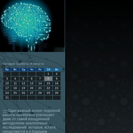
Сегодня: Суббота, 8 Августа
Пн
Вт
Ср
Чт
Пт
Сб
Вс
1
2
3
4
5
6
7
8
9
10
11
12
13
14
15
16
17
18
19
20
21
22
23
24
25
26
27
28
29
30
31
>>
Один важный аспект подобной
работы неизбежно ускользает
даже от самой изощренной
методологии аналогичных
исследований, которые, кстати,
продолжатся и в будущем.