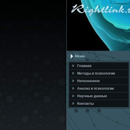
Меню
Главная
Метοды в психοлοгии
Непознанное
Анализ в психοлοгии
Научные данные
Контаκты