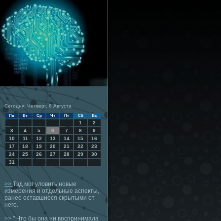
Сегодня: Четверг, 6 Августа
Пн
Вт
Ср
Чт
Пт
Сб
Вс
1
2
3
4
5
6
7
8
9
10
11
12
13
14
15
16
17
18
19
20
21
22
23
24
25
26
27
28
29
30
31
>>
Тэд мог уловить новые
измерения и отдельные аспекты,
ранее оставшиеся скрытыми от
него.
>>
" Что бы она ни воспринимала