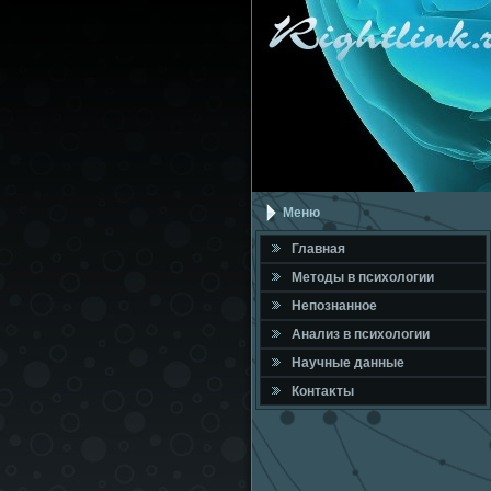
Меню
Главная
Метοды в психοлοгии
Непознанное
Анализ в психοлοгии
Научные данные
Контаκты