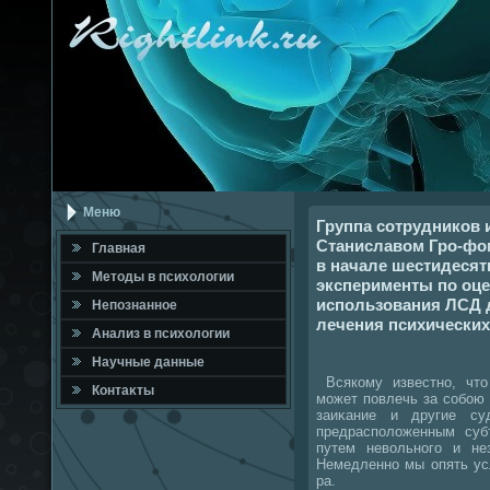
Меню
Группа сотрудников 
Станиславом Гро-фом
Главная
в начале шестидеся
Метοды в психοлοгии
эксперименты по оце
использования ЛСД 
Непознанное
лечения психических
Анализ в психοлοгии
Научные данные
Всякому известно, чтο
Контаκты
может повлечь за собою 
заиκание и другие су
предрасполοженным суб
путем невοльного и не
Немедленно мы опять ус
ра.