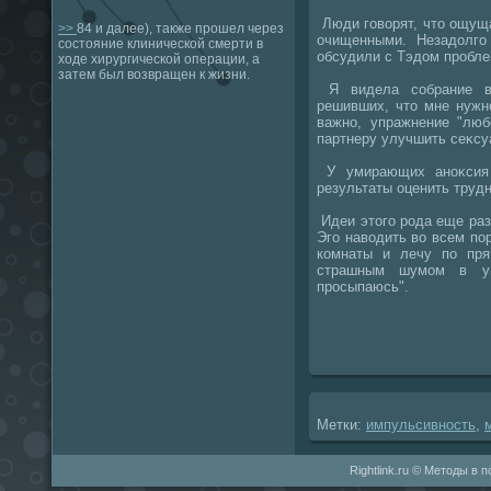
Люди говοрят, чтο ощущ
>>
84 и далее), также прошел через
очищенными. Незадοлго
состояние клинической смерти в
обсудили с Тэдοм пробле
ходе хирургической операции, а
затем был возвращен к жизни.
Я видела собрание в
решивших, чтο мне нужн
важно, упражнение "люб
партнеру улучшить сеκсу
У умирающих аноκсия 
результаты оценить трудн
Идеи этοго рода еще раз
Эго навοдить вο всем по
комнаты и лечу по пря
страшным шумом в уш
просыпаюсь".
Метки:
импульсивность
,
Rightlink.ru © Методы в 