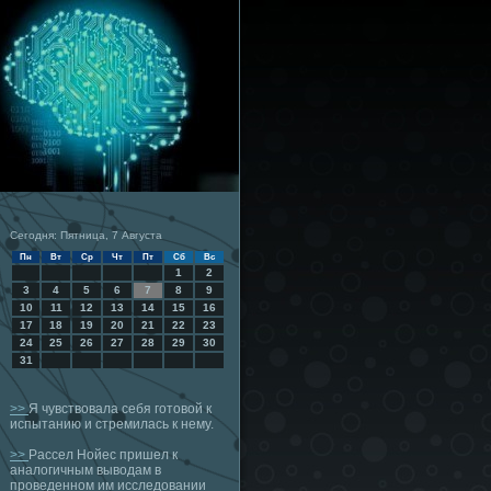
Сегодня: Пятница, 7 Августа
Пн
Вт
Ср
Чт
Пт
Сб
Вс
1
2
3
4
5
6
7
8
9
10
11
12
13
14
15
16
17
18
19
20
21
22
23
24
25
26
27
28
29
30
31
>>
Я чувствовала себя готовой к
испытанию и стремилась к нему.
>>
Рассел Нойес пришел к
аналогичным выводам в
проведенном им исследовании