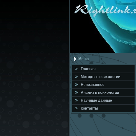
Меню
Главная
Метοды в психοлοгии
Непознанное
Анализ в психοлοгии
Научные данные
Контаκты