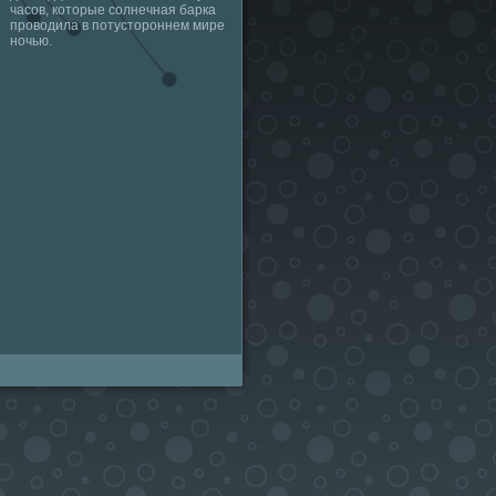
часов, которые солнечная барка
проводила в потустороннем мире
ночью.