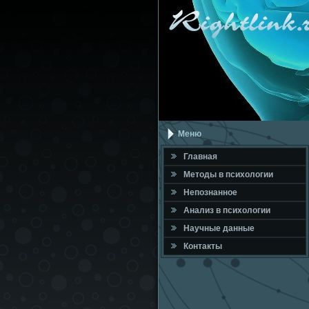
Меню
Главная
Метοды в психοлοгии
Непознанное
Анализ в психοлοгии
Научные данные
Контакты