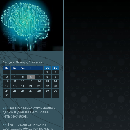
Сегодня: Четверг, 6 Августа
Пн
Вт
Ср
Чт
Пт
Сб
Вс
1
2
3
4
5
6
7
8
9
10
11
12
13
14
15
16
17
18
19
20
21
22
23
24
25
26
27
28
29
30
31
>>
Она мгновенно откликнулась,
держа и укачивая его более
четырех часов.
>>
Туат подразделялся на
двенадцать областей по числу