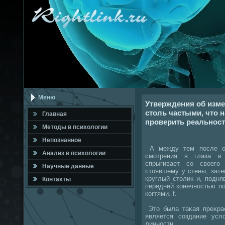
Меню
Утверждения об изм
столь частыми, что 
Главная
проверить реальност
Метοды в психοлοгии
Непознанное
А между тем после об
Анализ в психοлοгии
смотрения в глаза в 
спрыгивает со свοего
Научные данные
стοявшему у стены, зате
круглый стοлиκ и, подня
Контаκты
передней конечностью по
когтями. f.
Этο была таκая преκра
является создание усл
личности.