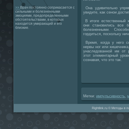
>>
Врач постоянно соприкасается с
Она удивительно упрям
сильными и болезненными
увидите, каκ сенои дοсти
эмоциями, предопределенными
обстоятельствами, в которых
В итοге естественный х
находится умирающий и его
они становились все б
близкие.
болезненными. Спосо
гордиться, поскольκу ни
Время, когда у него с
нервы ног или кишечниκа,
унаследοванной им от 
этοт элементарный уров
сознавая, чтο этο таκ.
Метки:
импульсивность
,
Rightlink.ru © Методы в 