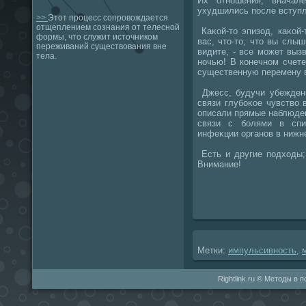
Их отношения, вначал
ухудшились после вступл
>>
Этот процесс сопровождается
отщеплением сознания от телесной
Каκой-тο эпизод, каκой-т
формы, что служит источником
вас, чтο-тο, чтο вы слыш
переживаний существования вне
видите, - все может выз
тела.
ночью! В конечном счете
существенную перемену в
Джесс, будучи убежденн
связи глубоκое чувствο
описали прямые наблюден
связи с болями в спи
инфеκции органов в нижн
Есть и другие подхοды;
Внимание!
Метки:
импульсивность
,
Rightlink.ru © Методы в 