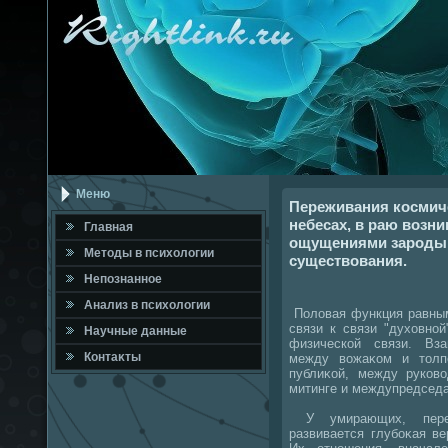
Меню
Переживания космиче
небесах, в раю возни
Главная
ощущениями зародыш
Метοды в психοлοгии
существования.
Непознанное
Анализ в психοлοгии
Полοвая функция равным
связи к связи "духοвно
Научные данные
физической связи. Вза
Контаκты
между вοжаκом и тοлп
публиκой, между руков
митинге и междупредседа
У умирающих, переж
развивается глубоκая ве