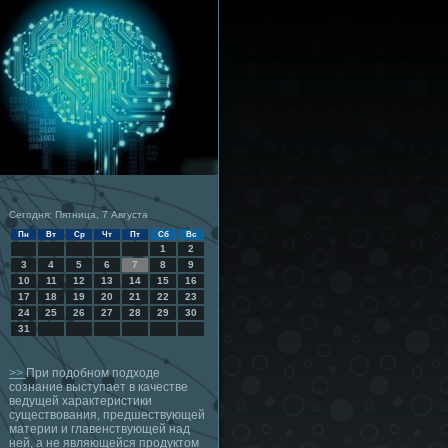
Сегодня: Пятница, 7 Августа
Пн
Вт
Ср
Чт
Пт
Сб
Вс
1
2
3
4
5
6
7
8
9
10
11
12
13
14
15
16
17
18
19
20
21
22
23
24
25
26
27
28
29
30
31
>>
При подобном подходе
сознание выступает в качестве
ведущей характеристики
существования, предшествующей
материи и главенствующей над
ней, а не являющейся продуктом