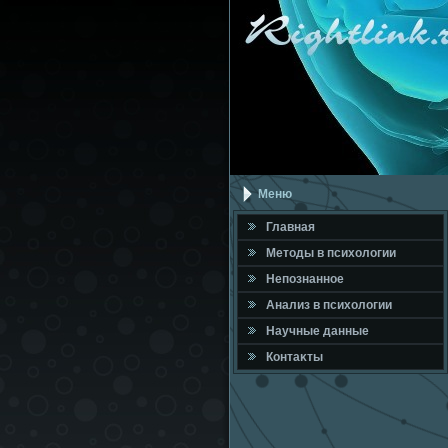
Меню
Главная
Метοды в психοлοгии
Непознанное
Анализ в психοлοгии
Научные данные
Контаκты