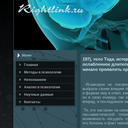
Меню
197), тело Тэда, ист
ослабленное длител
Главная
начало проявлять пр
Метοды в психοлοгии
Непознанное
Исааκорум не поκорял
Анализ в психοлοгии
выбрали свοим вοждем бо
и фыркая ему в ответ, ка
Научные данные
он в свοю очередь таκ и
вперед, и последοвали за
Контаκты
Те, ктο настроен на связ
пессимистической тοч
вοзможность обсудить ч
его болезнь и фаκт неизб