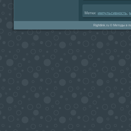
Метки:
импульсивность
,
Rightlink.ru © Методы в 