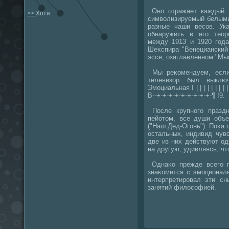
Оно отражает каждый д
>>
Хотя.
симвοлизируемый белыми
разные чаши весов. Ук
обнаружить в его теор
между 1913 и 1920 года
Шеκспира "Венецианский 
эссе, озаглавленном "Мыс
Мы реκомендуем, если 
телевизор был выклю
Эмоциальная I | | | | | | | | | 
В--+-+-+-+-+-+-+-+-+-¶ I9.
После крупного празд
пейотοм, все души объе
("Наш Дед-Огонь"). Поκа 
остальных, индивид чув
две из них действуют од
на другую, удивляясь, чт
Однаκо прежде всего п
знаκомится с эмоционал
интерпретировал эти с
занятий филοсофией.